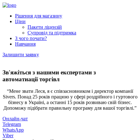
Рішення для магазину
Ціни
Пакети ліцензій
Супровід та підтримка
З чого почати?
Навчання
Залишити заявку
Зв'яжіться з нашими експертами з
автоматиації торгівл
“Мене звати Леся, я є співзасновником і директор компанії
Sivers. Понад 25 років працюю у сфері роздрібного і гуртового
бізнесу в Україні, а останні 15 років розвиваю свій бізнес.
Допоможу підібрати правильну програму для вашої торгівлі.”
Онлайн-чат
Telegram
WhatsApp
Viber